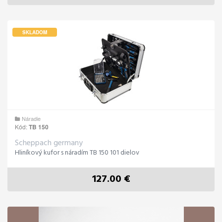
SKLADOM
Náradie
Kód:
TB 150
Scheppach germany
Hliníkový kufor s náradím TB 150 101 dielov
127.00 €