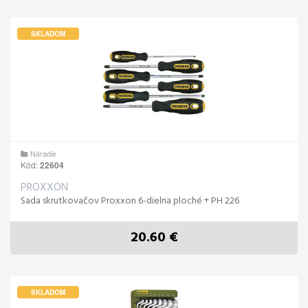
SKLADOM
Náradie
Kód:
22604
PROXXON
Sada skrutkovačov Proxxon 6-dielna ploché + PH 226
20.60 €
SKLADOM