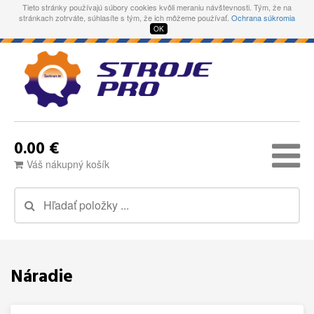
Tieto stránky používajú súbory cookies kvôli meraniu návštevnosti. Tým, že na
stránkach zotrváte, súhlasíte s tým, že ich môžeme používať.
Ochrana súkromia
OK
0.00 €
Váš nákupný košík
Náradie