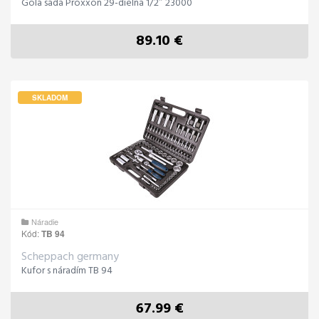
Gola sada Proxxon 29-dielna 1/2″ 23000
89.10 €
SKLADOM
Náradie
Kód:
TB 94
Scheppach germany
Kufor s náradím TB 94
67.99 €