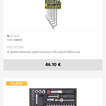
Náradie
Kód:
23810
PROXXON
8-dielna SlimLine sada Proxxon očkových kľúčov na
46.10 €
SKLADOM