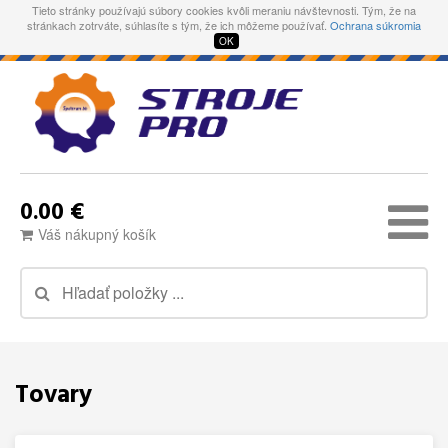
Tieto stránky používajú súbory cookies kvôli meraniu návštevnosti. Tým, že na
stránkach zotrváte, súhlasíte s tým, že ich môžeme používať.
Ochrana súkromia
OK
0.00 €
Váš nákupný košík
Tovary