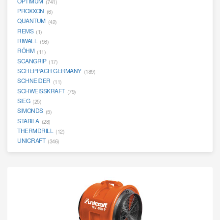
OPTIMUM
(741)
PROXXON
(6)
QUANTUM
(42)
REMS
(1)
RIWALL
(98)
RÖHM
(11)
SCANGRIP
(17)
SCHEPPACH GERMANY
(189)
SCHNEIDER
(11)
SCHWEISSKRAFT
(79)
SIEG
(25)
SIMONDS
(5)
STABILA
(28)
THERMDRILL
(12)
UNICRAFT
(346)