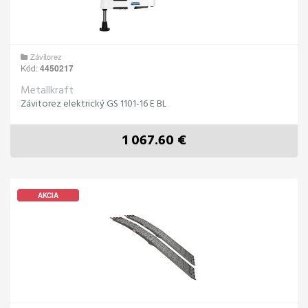
Závitorez
Kód:
4450217
Metallkraft
Závitorez elektrický GS 1101-16 E BL
1 067.60 €
AKCIA