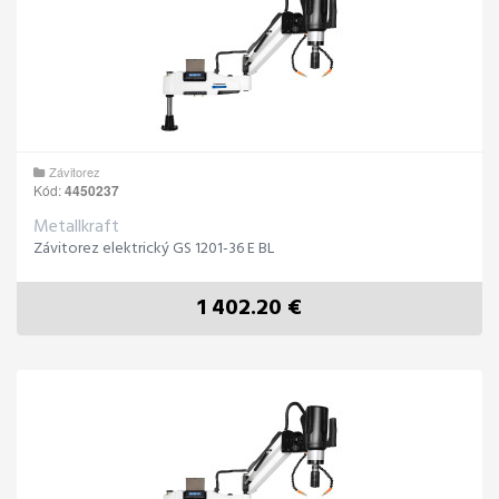
Závitorez
Kód:
4450237
Metallkraft
Závitorez elektrický GS 1201-36 E BL
1 402.20 €