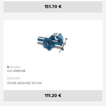
151.70 €
Zveráky
Kód:
6350126
Unicraft
Zverák dielenský 125 mm
111.20 €