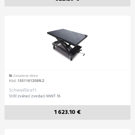
Zariadenie dielne
Kód:
1551161208N.2
Schweißkraft
Stôl zvárací zvedací MWT 16
1 623.10 €