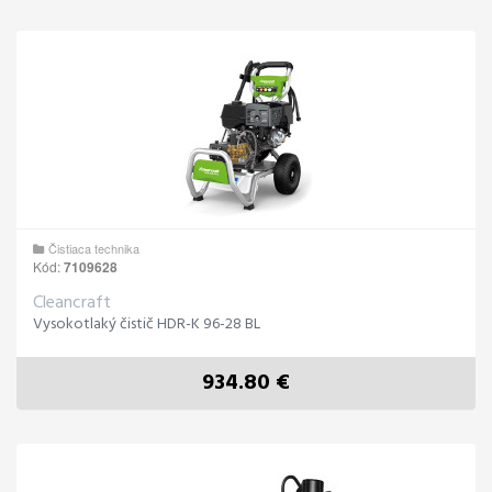
Čistiaca technika
Kód:
7109628
Cleancraft
Vysokotlaký čistič HDR-K 96-28 BL
934.80 €