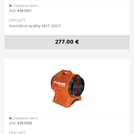
Zariadenie dielne
Kód:
6261021
Unicraft
Ventilátor axiálny MVT 200 P
277.00 €
Zariadenie dielne
Kód:
6261030
Unicraft