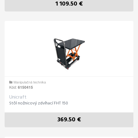
1 109.50 €
Manipulačná technika
Kód:
6150415
Unicraft
Stôl nožnicový zdvíhací FHT 150
369.50 €