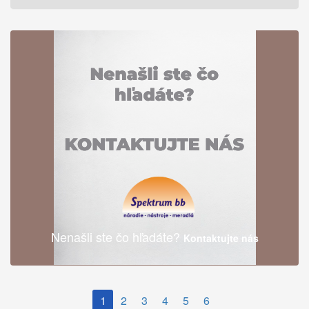
Nenašli ste čo hľadáte?
Kontaktujte nás
1
2
3
4
5
6