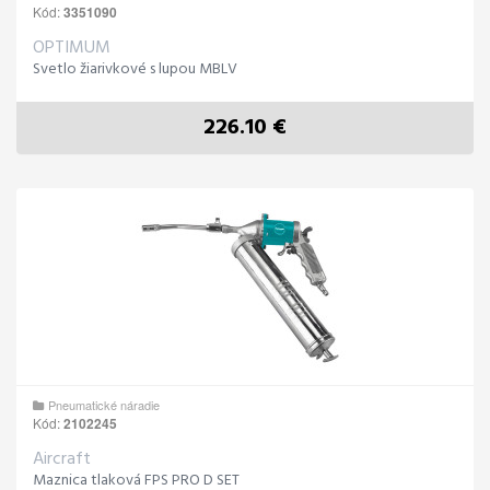
Kód:
3351090
OPTIMUM
Svetlo žiarivkové s lupou MBLV
226.10 €
Pneumatické náradie
Kód:
2102245
Aircraft
Maznica tlaková FPS PRO D SET