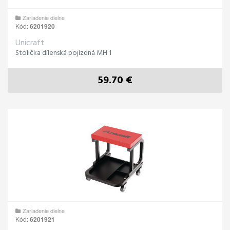
Zariadenie dielne
Kód:
6201920
Unicraft
Stolička dílenská pojízdná MH 1
59.70 €
Zariadenie dielne
Kód:
6201921