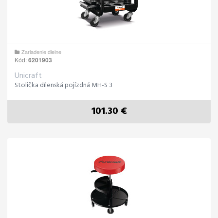
Zariadenie dielne
Kód:
6201903
Unicraft
Stolička dílenská pojízdná MH-S 3
101.30 €