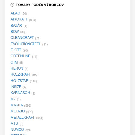
TOVARY PODĽA VÝROBCOV
ABAC
(24)
AIRCRAFT
(504)
BAZÁR
(1)
BOW
(33)
CLEANCRAFT
(71)
EVOLUTIONSTEEL
(11)
FLOTT
(20)
GREENLINE
(11)
GTM
(5)
HERON
(4)
HOLZKRAFT
(85)
HOLZSTAR
(116)
INSIZE
(4)
KARNASCH
(1)
M7
(1)
MAKITA
(593)
METABO
(409)
METALLKRAFT
(441)
MTD
(2)
NUMCO
(23)