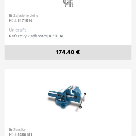
Zariadenie dielne
Kód:
6171016
Unicraft
Reťazový kladkostroj K 501 AL
174.40 €
Zveráky
Kód:
6350151