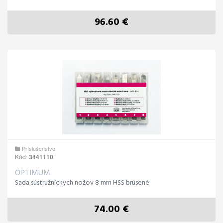
96.60 €
Príslušenstvo
Kód:
3441110
OPTIMUM
Sada sústružníckych nožov 8 mm HSS brúsené
74.00 €