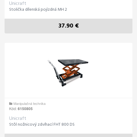
Unicraft
Stolička dílenská pojízdná MH 2
37.90 €
Manipulačná technika
Kód:
6150805
Unicraft
Stôl nožnicový zdvíhací FHT 800 DS