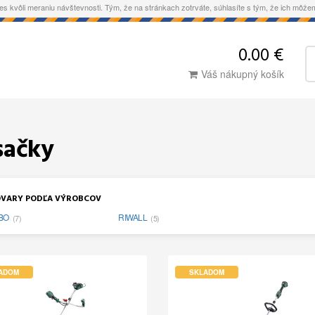
es kvôli meraniu návštevnosti. Tým, že na stránkach zotrváte, súhlasíte s tým, že ich môž
0.00 €
Váš nákupný košík
sačky
VARY PODĽA VÝROBCOV
BO
RIWALL
(7)
(5)
ADOM
SKLADOM