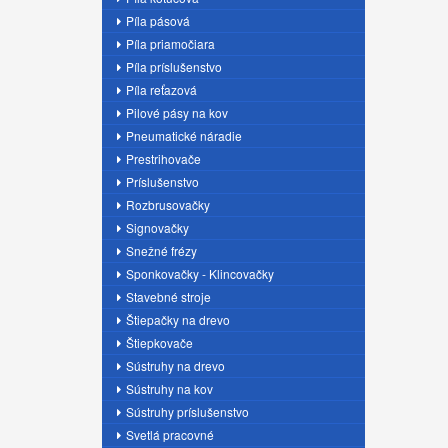
Píla pásová
Píla priamočiara
Píla príslušenstvo
Píla reťazová
Pilové pásy na kov
Pneumatické náradie
Prestrihovače
Príslušenstvo
Rozbrusovačky
Signovačky
Snežné frézy
Sponkovačky - Klincovačky
Stavebné stroje
Štiepačky na drevo
Štiepkovače
Sústruhy na drevo
Sústruhy na kov
Sústruhy príslušenstvo
Svetlá pracovné