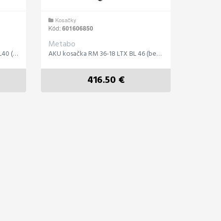
Kosačky
Kód:
601606850
Metabo
AKU krovinorez FSD 36-18 LTX BL40 (bez AKU a nab
AKU kosačka RM 36-18 LTX BL 46 (bez AKU a nabíjačk
416.50 €