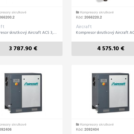
resory skrutkové
Kompresory skrutkové
066200.2
Kód:
2066220.2
aft
Aircraft
Kompresor skrutkový Aircraft ACS 3,5-10
3 787.90 €
4 575.10 €
resory skrutkové
Kompresory skrutkové
092406
Kód:
2092404