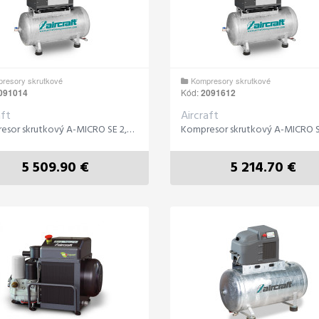
resory skrutkové
Kompresory skrutkové
091014
Kód:
2091612
aft
Aircraft
Kompresor skrutkový A-MICRO SE 2,2 -10 M 200
5 509.90 €
5 214.70 €