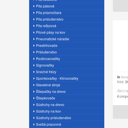
Píla pásová
Píla priamočiara
Píla príslušenstvo
Píla reťazová
Pilové pásy na kov
Pneumatické náradie
Prestrihovače
Príslušenstvo
Rozbrusovačky
Signovačky
Snežné frézy
Komp
Sponkovačky - Klincovačky
Kód:
2
Stavebné stroje
Aircr
Štiepačky na drevo
Štiepkovače
Sústruhy na drevo
Sústruhy na kov
Sústruhy príslušenstvo
Svetlá pracovné