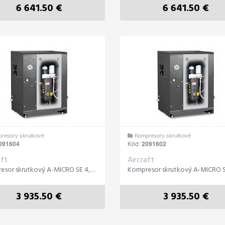
6 641.50 €
6 641.50 €
resory skrutkové
Kompresory skrutkové
091604
Kód:
2091602
aft
Aircraft
Kompresor skrutkový A-MICRO SE 4,0-10 ( IE3 )
3 935.50 €
3 935.50 €