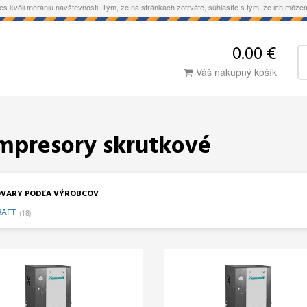
es kvôli meraniu návštevnosti. Tým, že na stránkach zotrváte, súhlasíte s tým, že ich môž
0.00 €
Váš nákupný košík
mpresory skrutkové
VARY PODĽA VÝROBCOV
RAFT
(18)