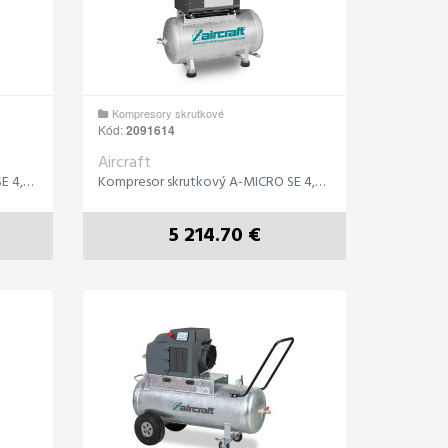
Kompresory skrutkové
Kód:
2091614
Aircraft
Kompresor skrutkový A-MICRO SE 4,0-08- 200 ( IE )
Kompresor skrutkový A-MICRO SE 4,0-10- 200 ( IE )
5 214.70 €