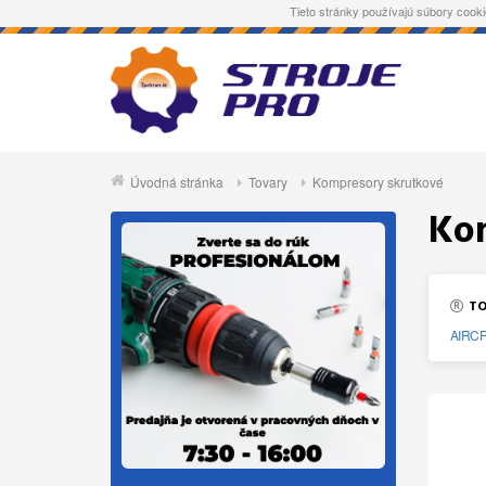
Tieto stránky používajú súbory cooki
Úvodná stránka
Tovary
Kompresory skrutkové
Ko
TO
AIRC