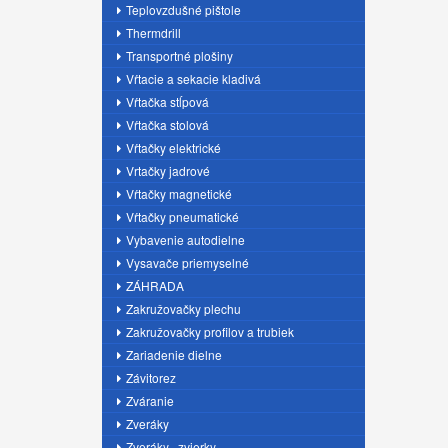
Teplovzdušné pištole
Thermdrill
Transportné plošiny
Vŕtacie a sekacie kladivá
Vŕtačka stĺpová
Vŕtačka stolová
Vŕtačky elektrické
Vrtačky jadrové
Vŕtačky magnetické
Vŕtačky pneumatické
Vybavenie autodielne
Vysavače priemyselné
ZÁHRADA
Zakružovačky plechu
Zakružovačky profilov a trubiek
Zariadenie dielne
Závitorez
Zváranie
Zveráky
Zveráky , zvierky