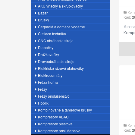
AKU vŕtačky a skrutkovačky
Komp
Bazár
Kód:
2
Brúsky
Aircr
Čerpadlá a domáce vodárne
Čistiaca technika
CNC obrábacie stroje
Dlabačky
Drážkovačky
Drevoobrábacie stroje
Elektrické rázové uťahováky
Elektrocentrály
Fréza horná
Frézy
Frézy príslušenstvo
Hoblík
Kombinované a tanierové brúsky
Kompresory ABAC
Kompresory piestové
Komp
Kód:
2
Kompresory príslušenstvo