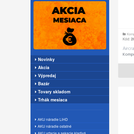
Komp
Kód:
2
Aircr
Novinky
Akcia
Výpredaj
Bazár
Tovary skladom
Trhák mesiaca
AKU náradie LiHD
AKU náradie ostatné
AKU vrtacie a sekacie kladivá