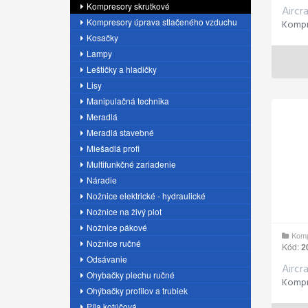
Kompresory skrutkové
Aircr
Kompresory úprava stlačeného vzduchu
Kosačky
Lampy
Leštičky a hladičky
Lisy
Manipulačná technika
Meradlá
Meradlá stavebné
Miešadlá profi
Multifunkčné zariadenie
Náradie
Nožnice elektrické - hydraulické
Nožnice na živý plot
Nožnice pákové
Komp
Nožnice ručné
Kód:
2
Odsávanie
Aircr
Ohybačky plechu ručné
Ohýbačky profilov a trubiek
Píla kotúčová