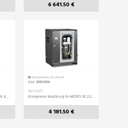
6 641.50 €
Kompresory skrutkové
Kód:
2091004
Aircraft
Kompresor skrutkový A-MICRO SE 4,0-08 ( IE3 )
Kompresor skrutkový A-MICRO SE 2.2-10 M
4 181.50 €