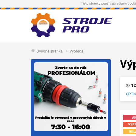
Tieto stránky používajú súbory cooki
Úvodná stránka
Výpredaj
Vý
TO
OPTI
AK
VÝP
SKL