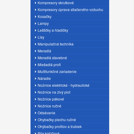
Kompresory skrutkové
Kompresory úprava stlačeného vzduchu
Kosačky
Lampy
Leštičky a hladičky
Lisy
Manipulačná technika
Meradlá
Meradlá stavebné
Miešadlá profi
Multifunkčné zariadenie
Náradie
Nožnice elektrické - hydraulické
Nožnice na živý plot
Nožnice pákové
Nožnice ručné
Odsávanie
Ohybačky plechu ručné
Ohýbačky profilov a trubiek
Píla kotúčová