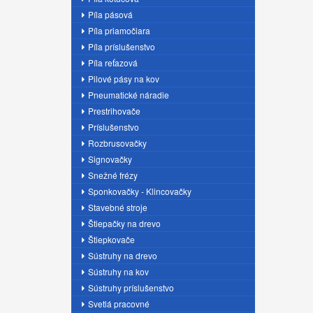
Píla pásová
Píla priamočiara
Píla príslušenstvo
Píla reťazová
Pilové pásy na kov
Pneumatické náradie
Prestrihovače
Príslušenstvo
Rozbrusovačky
Signovačky
Snežné frézy
Sponkovačky - Klincovačky
Stavebné stroje
Štiepačky na drevo
Štiepkovače
Sústruhy na drevo
Sústruhy na kov
Sústruhy príslušenstvo
Svetlá pracovné