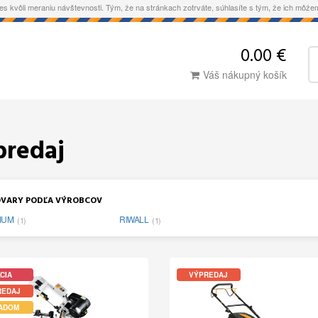
es kvôli meraniu návštevnosti. Tým, že na stránkach zotrváte, súhlasíte s tým, že ich môž
0.00 €
Váš nákupný košík
predaj
VARY PODĽA VÝROBCOV
MUM
RIWALL
(1)
(1)
CIA
VÝPREDAJ
REDAJ
ADOM