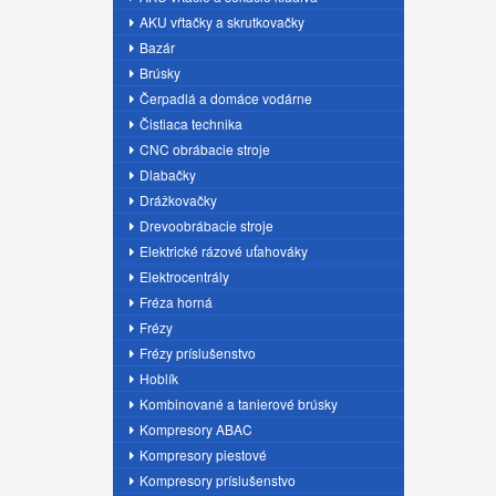
AKU vŕtačky a skrutkovačky
Bazár
Brúsky
Čerpadlá a domáce vodárne
Čistiaca technika
CNC obrábacie stroje
Dlabačky
Drážkovačky
Drevoobrábacie stroje
Elektrické rázové uťahováky
Elektrocentrály
Fréza horná
Frézy
Frézy príslušenstvo
Hoblík
Kombinované a tanierové brúsky
Kompresory ABAC
Kompresory piestové
Kompresory príslušenstvo