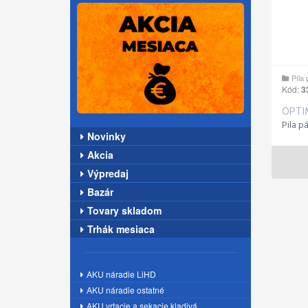
Píla
Kód:
3
OPT
Pila p
Novinky
Akcia
Výpredaj
Bazár
Tovary skladom
Trhák mesiaca
AKU náradie LiHD
AKU náradie ostatné
AKU vrtacie a sekacie kladivá