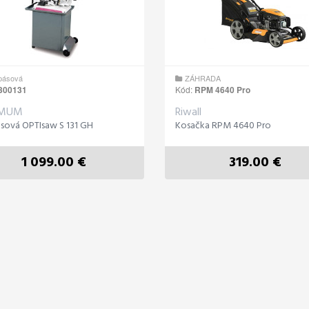
 pásová
ZÁHRADA
300131
Kód:
RPM 4640 Pro
IMUM
Riwall
ásová OPTIsaw S 131 GH
Kosačka RPM 4640 Pro
1 099.00 €
319.00 €