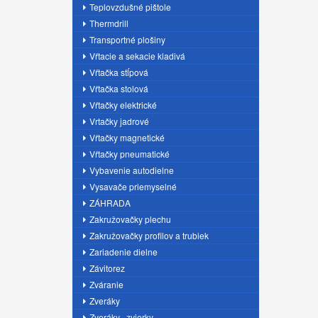
Teplovzdušné pištole
Thermdrill
Transportné plošiny
Vŕtacie a sekacie kladivá
Vŕtačka stĺpová
Vŕtačka stolová
Vŕtačky elektrické
Vrtačky jadrové
Vŕtačky magnetické
Vŕtačky pneumatické
Vybavenie autodielne
Vysavače priemyselné
ZÁHRADA
Zakružovačky plechu
Zakružovačky profilov a trubiek
Zariadenie dielne
Závitorez
Zváranie
Zveráky
Zveráky , zvierky