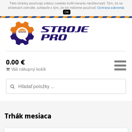
Tieto stránky používajú súbory cookies kvôli meraniu návštevnosti. Tým, že na
stránkach zotrváte, súhlasíte s tým, že ich môžeme používať.
Ochrana súkromia
OK
0.00 €
Váš nákupný košík
Trhák mesiaca