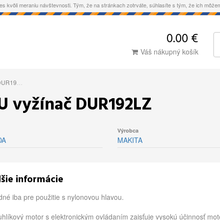
es kvôli meraniu návštevnosti. Tým, že na stránkach zotrváte, súhlasíte s tým, že ich môž
0.00 €
Váš nákupný košík
UR192LZ
U vyžínač DUR192LZ
Výrobca
DA
MAKITA
šie informácie
né iba pre použitie s nylonovou hlavou.
hlíkový motor s elektronickým ovládaním zaisťuje vysokú účinnosť mot