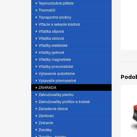
Teplovzdušné pištole
Thermdrill
Transportné plošiny
Vŕtacie a sekacie kladivá
Vŕtačka stĺpová
Vŕtačka stolová
Vŕtačky elektrické
Vrtačky jadrové
Vŕtačky magnetické
Vŕtačky pneumatické
Vybavenie autodielne
Podo
Vysavače priemyselné
ZÁHRADA
Zakružovačky plechu
Zakružovačky profilov a trubiek
Zariadenie dielne
Závitorez
Zváranie
Zveráky
Zveráky , zvierky