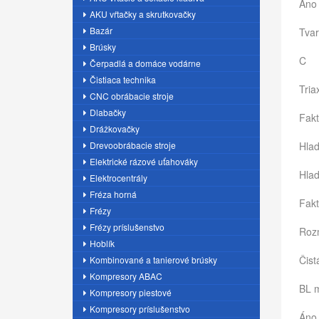
Áno
AKU vŕtačky a skrutkovačky
Bazár
Tvar
Brúsky
C
Čerpadlá a domáce vodárne
Čistiaca technika
Tria
CNC obrábacie stroje
Dlabačky
Fakt
Drážkovačky
Drevoobrábacie stroje
Hlad
Elektrické rázové uťahováky
Hlad
Elektrocentrály
Fréza horná
Fakt
Frézy
Frézy príslušenstvo
Rozm
Hoblík
Čist
Kombinované a tanierové brúsky
Kompresory ABAC
BL 
Kompresory piestové
Kompresory príslušenstvo
Áno