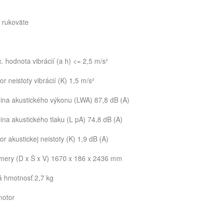
 rukoväte
x. hodnota vibrácií (a h) <= 2,5 m/s²
or neistoty vibrácií (K) 1,5 m/s²
ina akustického výkonu (LWA) 87,8 dB (A)
ina akustického tlaku (L pA) 74,8 dB (A)
or akustickej neistoty (K) 1,9 dB (A)
ery (D x Š x V) 1670 x 186 x 2436 mm
á hmotnosť 2,7 kg
motor