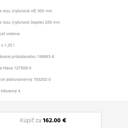
a rezu (nylonová niť) 300 mm
a rezu (nylonové čepele) 255 mm
osť vretena
x 1,25 l
vané príslušenstvo 198893-8
a hlava 127508-0
ruh jednoramenný 783202-0
 inbusový 4
Kúpiť za
162.00 €