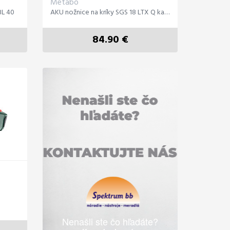
Metabo
BL 40
AKU nožnice na kríky SGS 18 LTX Q karton
84.90 €
Nenašli ste čo hľadáte?