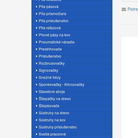
Píla pásová
Potre
Píla priamočiara
Píla príslušenstvo
Píla reťazová
Pilové pásy na kov
Pneumatické náradie
Prestrihovače
Príslušenstvo
Rozbrusovačky
Signovačky
Snežné frézy
Sponkovačky - Klincovačky
Stavebné stroje
Štiepačky na drevo
Štiepkovače
Sústruhy na drevo
Sústruhy na kov
Sústruhy príslušenstvo
Svetlá pracovné