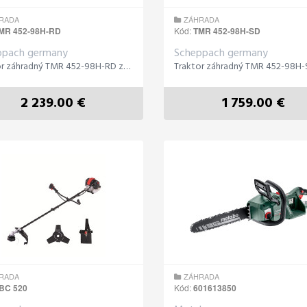
RADA
ZÁHRADA
MR 452-98H-RD
Kód:
TMR 452-98H-SD
ppach germany
Scheppach germany
Traktor záhradný TMR 452-98H-RD zadný výhoz
2 239.00 €
1 759.00 €
RADA
ZÁHRADA
BC 520
Kód:
601613850