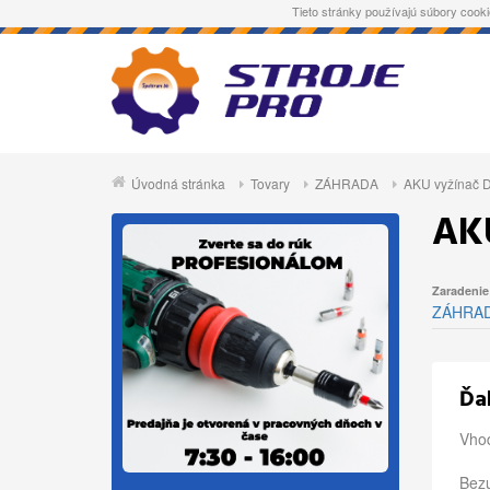
Tieto stránky používajú súbory cooki
Úvodná stránka
Tovary
ZÁHRADA
AKU vyžínač D
AK
Zaradenie
ZÁHRA
Ďal
Vhod
Bezu