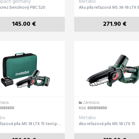
ppach germany
Metabo
norez benzínový PBC 520
Aku píla reťazová MS 36-18 LTX 
145.00 €
271.90 €
RADA
ZÁHRADA
0085650
Kód:
600856850
bo
Metabo
Aku reťazová píla MS 18 LTX 15 text.púzdro
Aku reťazová píla MS 18 LTX 15