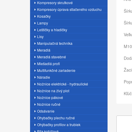
Kompresory skrutkové
Kompresory úprava stlačeného vzduchu
Šírk
Kosačky
Šírk
Lampy
Leštičky a hladičky
Veľk
Lisy
Manipulačná technika
M10 
Meradlá
Meradlá stavebné
Dodá
Miešadlá profi
Žaci
Multifunkčné zariadenie
Náradie
Pop
Nožnice elektrické - hydraulické
Nožnice na živý plot
Kľúč
Nožnice pákové
Nožnice ručné
Odsávanie
Ohybačky plechu ručné
Ohýbačky profilov a trubiek
Píla kotúčová