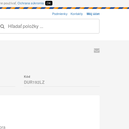
eme používať.
Ochrana súkromia
OK
Podmienky
Kontakty
Môj účet
Kód
DUR192LZ
ora