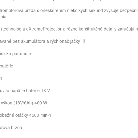
tromotorová brzda s oneskorením niekoľkých sekúnd zvyšuje bezpečn
nia.
(technológia eXtremeProtection): rôzne konštrukčné detaily zaručujú na
vané bez akumulátora a rýchlonabijačky !!!
nické parametre
batérie
on
vité napätie batérie 18 V
 výkon (18V/6Ah) 460 W
obežné otáčky 4500 min-1
orová brzda