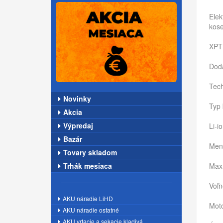
Elek
kose
XPT 
Dodá
Tech
Novinky
Typ 
Akcia
Výpredaj
Li-i
Bazár
Meno
Tovary skladom
Trhák mesiaca
Max
Voľn
AKU náradie LiHD
Mot
AKU náradie ostatné
AKU vrtacie a sekacie kladivá