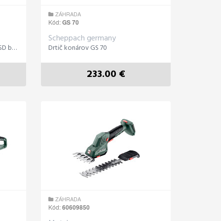
ZÁHRADA
Kód:
GS 70
Scheppach germany
Traktor záhradný TMR 452-98H-SD bočný výhoz
Drtič konárov GS 70
233.00 €
ZÁHRADA
Kód:
60609850